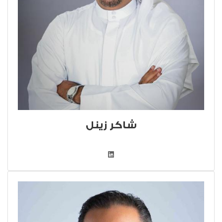
شاكر زينل